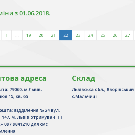
міни з 01.06.2018.
1
…
19
20
21
22
23
24
25
26
27
това адреса
Склад
шта:
79060, м.Львів,
Львівська обл., Яворівський
юя 15, кв. 65
с.Мальчиці
Пошта
: відділення № 24 вул.
, 147, м. Львів отримувач ПП
» 097 9841210 для смс
млення