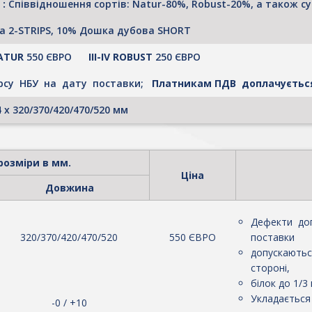
 :
Співвідношення сортів: Natur-80%, Robust-20%, а також 
а 2-STRIPS, 10% Дошка дубова SHORT
 NATUR
550 ЄВРО
ІІІ-ІV ROBUST
250 ЄВРО
рсу НБУ на дату поставки;
Платникам ПДВ доплачуєтьс
4 х 320/370/420/470/520 мм
розміри в мм.
Ціна
Довжина
Дефекти доп
320/370/420/470/520
550 ЄВРО
поставки
допускаються
стороні,
білок до 1/3
Укладається
-0 / +10