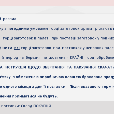
й розпил
ку з
погодними умовами
торці заготовок фризи тріскають 
і торці заготовок в палеті при поставці заготовок у повни
фінити
всі
торці заготовок при поставках у неповних палет
ній період - з березня по жовтень - КРАЙНІ торці оброб
ОВА ІНСТРУКЦІЯ ЩОДО ЗБЕРІГАННЯ ТА ПАКУВАННЯ СКАЧА
зв'язку з обмеженою виробничою площею бракована прод
е одного місяця з дня її поставки. Після вказаного терміну
нення прийматися не будуть.
 поставки: Склад ПОКУПЦЯ