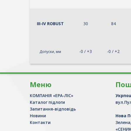
ІІІ-ІV ROBUST
30
84
-0 / +3
-0 / +2
Допуски, мм
Меню
Пош
КОМПАНІЯ «ЕРА-ЛІС»
Укрпо
Каталог підлоги
вул.Пул
Запитання-відповідь
Новини
Нова 
Контакти
Зелена
«СЕНИК