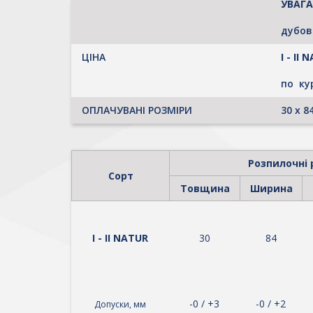
УВАГА
дубов
ЦІНА
І - ІІ
по ку
ОПЛАЧУВАНІ РОЗМІРИ
30 х 8
Розпилочні 
Сорт
Товщина
Ширина
І - ІІ NATUR
30
84
-0 / +3
-0 / +2
Допуски, мм