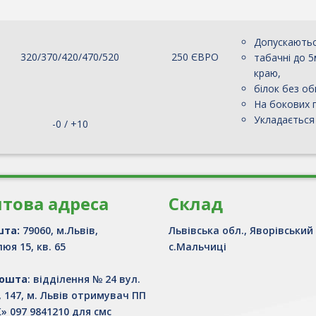
Допускаються
320/370/420/470/520
250 ЄВРО
табачні до 5
краю,
білок без об
На бокових г
Укладається
-0 / +10
това адреса
Склад
шта:
79060, м.Львів,
Львівська обл., Яворівський
юя 15, кв. 65
с.Мальчиці
Пошта
: відділення № 24 вул.
, 147, м. Львів отримувач ПП
» 097 9841210 для смс