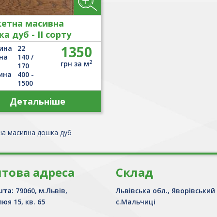
етна масивна
а дуб - ІІ сорту
СТИК"
1350
ина
22
на
140 /
2
грн за м
170
ина
400 -
1500
Детальніше
на масивна дошка дуб
това адреса
Склад
шта:
79060, м.Львів,
Львівська обл., Яворівський
юя 15, кв. 65
с.Мальчиці