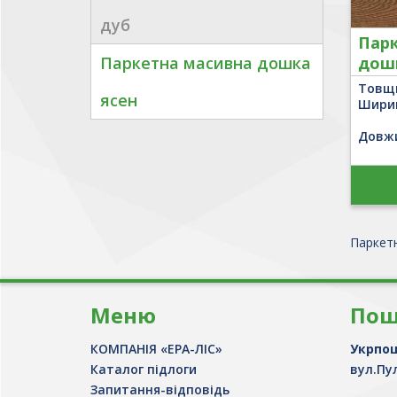
дуб
Парк
дошк
Паркетна масивна дошка
"РУ
Товщ
ясен
Шири
Довж
Паркет
Меню
Пош
КОМПАНІЯ «ЕРА-ЛІС»
Укрпо
Каталог підлоги
вул.Пул
Запитання-відповідь