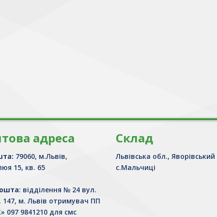
това адреса
Склад
шта:
79060, м.Львів,
Львівська обл., Яворівський
юя 15, кв. 65
с.Мальчиці
Пошта
: відділення № 24 вул.
, 147, м. Львів отримувач ПП
» 097 9841210 для смс