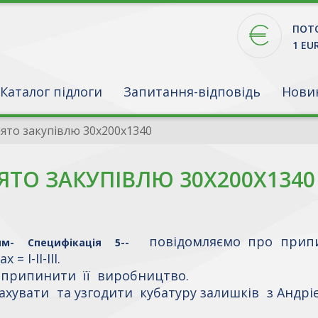
ПОТО
1 EU
Каталог підлоги
Запитання-відповідь
Нови
ято закупівлю 30х200х1340
ЯТО ЗАКУПІВЛЮ 30Х200Х1340
повідомляємо про припи
мм
- Специфікація 5
--
 І-ІІ-ІІІ.
 припинити її виробництво.
ахувати та узгодити кубатуру залишків з Андрі